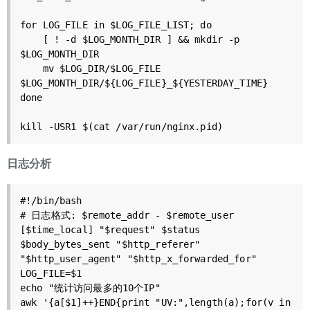
for LOG_FILE in $LOG_FILE_LIST; do

    [ ! -d $LOG_MONTH_DIR ] && mkdir -p 
$LOG_MONTH_DIR

    mv $LOG_DIR/$LOG_FILE 
$LOG_MONTH_DIR/${LOG_FILE}_${YESTERDAY_TIME}

done

日志分析
#!/bin/bash

# 日志格式: $remote_addr - $remote_user 
[$time_local] "$request" $status 
$body_bytes_sent "$http_referer" 
"$http_user_agent" "$http_x_forwarded_for"

LOG_FILE=$1

echo "统计访问最多的10个IP"

awk '{a[$1]++}END{print "UV:",length(a);for(v in 