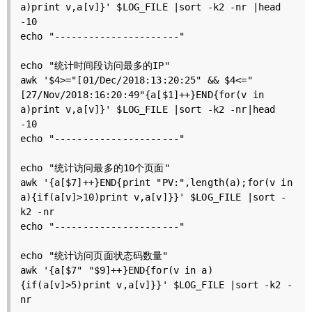
a)print v,a[v]}' $LOG_FILE |sort -k2 -nr |head 
-10

echo "----------------------"

echo "统计时间段访问最多的IP"

awk '$4>="[01/Dec/2018:13:20:25" && $4<="
[27/Nov/2018:16:20:49"{a[$1]++}END{for(v in 
a)print v,a[v]}' $LOG_FILE |sort -k2 -nr|head 
-10

echo "----------------------"

echo "统计访问最多的10个页面"

awk '{a[$7]++}END{print "PV:",length(a);for(v in 
a){if(a[v]>10)print v,a[v]}}' $LOG_FILE |sort -
k2 -nr

echo "----------------------"

echo "统计访问页面状态码数量"

awk '{a[$7" "$9]++}END{for(v in a)
{if(a[v]>5)print v,a[v]}}' $LOG_FILE |sort -k2 -
nr